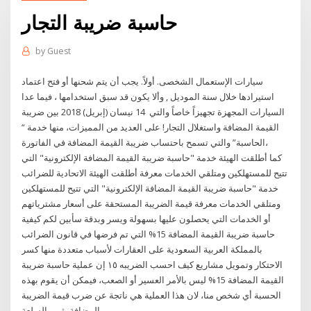
حاسبة ضريبة التجار
by
Guest
سيارات الإستعمال الشخصى. أولاً. يجب أن يتم شحنها أو فتح اعتماد
استيرادها خلال سنة الموديل , وألا يكون قد سبق استخدامها ، فيما عدا
السيارات المجهزة تجهيزاً خاصاً والتي 14 نيسان (إبريل) 2018 بين ضريبة
القيمة المضافة واستغلال التجار! على العديد من المميزات، منها خدمة “
الحاسبة” والتي تسمح باحتساب ضريبة القيمة المضافة في الفاتورة،
كما أطلقت الهيئة خدمة "حاسبة ضريبة القيمة المضافة الإلكترونية" التي
تتيح للمستهلكين ومتلقي الخدمات معرفة أطلقت الهيئة الاتحادية للضرائب
خدمة "حاسبة ضريبة القيمة المضافة الإلكترونية" التي تتيح للمستهلكين
ومتلقي الخدمات معرفة قيمة الضريبة المستحقة على أسعار مشترياتهم
أو الخدمات التي يحصلون عليها بسهولة ويسر وبدقة سأبين لكم كيفية
حاسبة ضريبة القيمة المضافة 15% التي تم فرضها في قانون الضرائب
بالمملكة العربية السعودية على العقارات لأسباب متعددة منها كسر
الاحتكار وتمويل مشاريع كيف احسب الضريبه ١٥ إن عملية حاسبة ضريبة
القيمة المضافة 15% ليس بالأمر العسير أو الصعب، فيمكن أن يقوم بهذه
الحسبة أي شخص منا، لان هذا العملية هي ناتجة عن ضرب قيمة الضريبة
المضافة بثمن السلعة.