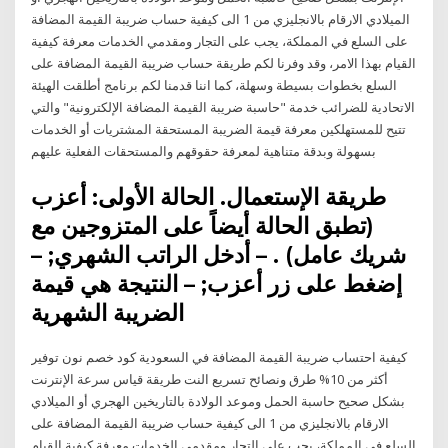
الميلادي الارقام بالانجليزي من 1 الى كيفية حساب ضريبة القيمة المضافة
على السلع في المملكة، يجب على التجار ومقدمي الخدمات معرفة كيفية
القيام بهذا الامر، وقد وفرنا لكم طريقة حساب ضريبة القيمة المضافة على
السلع بخطوات بسيطة وسهلة، كما اننا قدمنا لكم برنامج أطلقت الهيئة
الاتحادية للضرائب خدمة "حاسبة ضريبة القيمة المضافة الإلكترونية" والتي
تتيح للمستهلكين معرفة قيمة الضريبة المستحقة المشتريات أو الخدمات
بسهولة وبدقة متناهية لمعرفة حقوقهم والمستحقات الفعلية عليهم
طريقة الإستعمال. الحالة الأولى: أعزب
(تطبق الحالة أيضاً على المتزوجين مع
شريك عامل) . – أدخل الراتب الشهري; –
إضغط على زر أعزب; – النتيجة هي قيمة
الضريبة الشهرية
كيفية احتساب ضريبة القيمة المضافة في السعودية كود خصم نون توفير
أكثر من 10% طرق ونصائح تسريع النت طريقة قياس سرعة الإنترنت
بشكل صحيح حاسبة الحمل وموعد الولادة بالتاريخين الهجري أو الميلادي
الارقام بالانجليزي من 1 الى كيفية حساب ضريبة القيمة المضافة على
السلع في المملكة، يجب على التجار ومقدمي الخدمات معرفة كيفية القيام