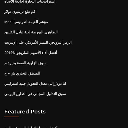
استراتيجيات التجارة أحادية الاتجاه
كم تبلغ تريليون دولار
Msci مؤشر القيمة اندونيسيا
الظاهري البورصة لعبة تبادل الفلبين
الرمز الترويجي للنسر الأمريكي على الإنترنت
أفضل أداء الأسهم الماريجوانا 2019
سوق الزاوية الفضة بحيرة م
المنطق التجاري ش م ح
لنا دولار إلى معدل التحويل جنيه استرليني
سوق التداول المجاني في التداول اليومي
Featured Posts
أفضل وسيط للتداول اليوم في الهند