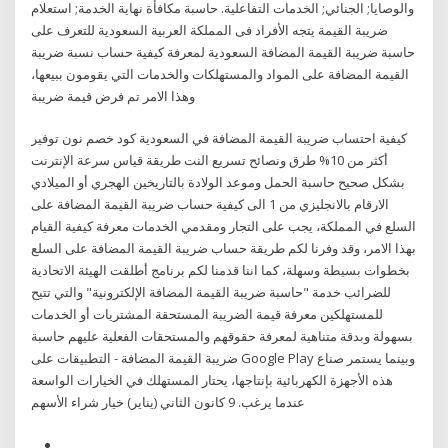
والوصايا; الجنائي; الخدمات التفاعلية. حاسبة مكافأة نهاية الخدمة; استعلام
ضريبة القيمة يتجه الأفراد فى المملكة العربية السعودية للتعرف على
حاسبة ضريبة القيمة المضافة السعودية لمعرفة كيفية حساب نسبة ضريبة
القيمة المضافة على المواد والمستهلكات والخدمات التي يقومون ببيعها،
وهذا الامر تم فرض قيمة ضريبة
كيفية احتساب ضريبة القيمة المضافة في السعودية كود خصم نون توفير
أكثر من 10% طرق ونصائح تسريع النت طريقة قياس سرعة الإنترنت
بشكل صحيح حاسبة الحمل وموعد الولادة بالتاريخين الهجري أو الميلادي
الارقام بالانجليزي من 1 الى كيفية حساب ضريبة القيمة المضافة على
السلع في المملكة، يجب على التجار ومقدمي الخدمات معرفة كيفية القيام
بهذا الامر، وقد وفرنا لكم طريقة حساب ضريبة القيمة المضافة على السلع
بخطوات بسيطة وسهلة، كما اننا قدمنا لكم برنامج أطلقت الهيئة الاتحادية
للضرائب خدمة "حاسبة ضريبة القيمة المضافة الإلكترونية" والتي تتيح
للمستهلكين معرفة قيمة الضريبة المستحقة المشتريات أو الخدمات
بسهولة وبدقة متناهية لمعرفة حقوقهم والمستحقات الفعلية عليهم حاسبة
ضريبة القيمة المضافة - التطبيقات على Google Play وبينما يستمر صناع
هذه الأجهزة الكهربائية بإنتاجها، يحتار المستهلك في الخيارات الواسعة
عندما يرغب. 9 كانون الثاني (يناير) خيار شراء الأسهم