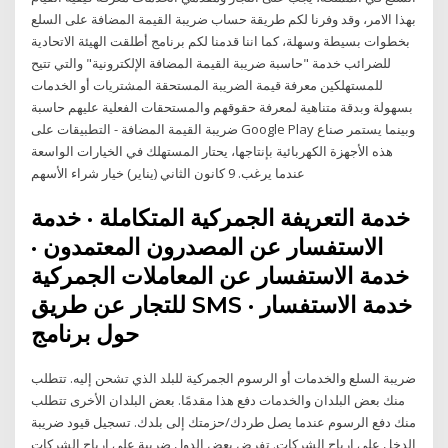
بهذا الامر، وقد وفرنا لكم طريقة حساب ضريبة القيمة المضافة على السلع
بخطوات بسيطة وسهلة، كما اننا قدمنا لكم برنامج أطلقت الهيئة الاتحادية
للضرائب خدمة "حاسبة ضريبة القيمة المضافة الإلكترونية" والتي تتيح
للمستهلكين معرفة قيمة الضريبة المستحقة المشتريات أو الخدمات
بسهولة وبدقة متناهية لمعرفة حقوقهم والمستحقات الفعلية عليهم حاسبة
ضريبة القيمة المضافة - التطبيقات على Google Play وبينما يستمر صناع
هذه الأجهزة الكهربائية بإنتاجها، يحتار المستهلك في الخيارات الواسعة
عندما يرغب. 9 كانون الثاني (يناير) خيار شراء الأسهم
خدمة التعريفة الجمركية المتكاملة · خدمة
الاستفسار عن المصدرون المعتمدون ·
خدمة الاستفسار عن المعاملات الجمركية
للتجار عن طريق SMS · خدمة الاستفسار
حول برنامج
ضريبة السلع والخدمات أو الرسوم الجمركية للبلد الذي تشحن إليه. تتطلب
منك بعض البلدان والخدمات دفع هذا مقدمًا. بعض البلدان الأخرى تتطلب
منك دفع الرسوم عندما يصل طردك/حزمتك إلى بلدك. تسجيل قيود ضريبة
الدخل على ارباح الشركات. تفرض بعض الدول ضريبة على ارباح الشركات